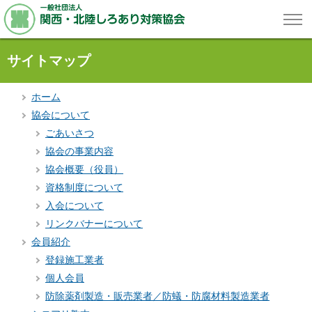
サイトマップ
ホーム
協会について
ごあいさつ
協会の事業内容
協会概要（役員）
資格制度について
入会について
リンクバナーについて
会員紹介
登録施工業者
個人会員
防除薬剤製造・販売業者／防蟻・防腐材料製造業者